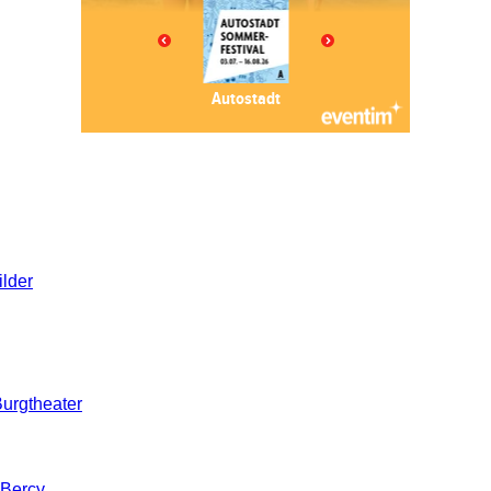
ilder
urgtheater
-Bercy