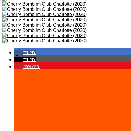
teilen
teilen
merken