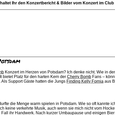
altet Ihr den Konzertbericht & Bilder vom Konzert im Club 
Potsdam
mb
Konzert im Herzen von Potsdam? Ich denke nicht. Wie in de
 bietet Platz für den harten Kern der
Cherry Bomb
Fans – könnt
n. Als Support Gäste hatten die Jungs
Finding Kelly Fornia
aus Be
urfte die Menge warm spielen in Potsdam. Wie so oft kannte ich
ich keine verkehrte Musik, auch wenn sie mich nicht vom Hocke
eden Fall ihr Handwerk. Nach kurzer Umbaupause und einigen Bi