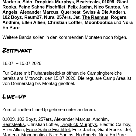
Marteria
,
Sido
,
Dropkick Murphys
,
Beatsteaks
,
01099
,
Giant
Rooks
,
Feine Sahne Fischfilet
,
Felix Jaehn
,
Nico Santos
,
No
Angels
,
Alexander Marcus
,
Querbeat
,
Swiss & Die Andern
,
102 Boyz
,
Raum27
,
Nura
,
257ers
,
Jet
,
The Rasmus
,
Rogers
,
Andhim
,
Ellen Allien
,
Christian Löffler
,
Moonbootica
und
Nora
En Pure
.
Weitere Bands sollen in den kommenden Monaten noch folgen.
Zeitpunkt
16.07. – 19.07.2026
Für Gäste mit Frühanreiseticket öffnen die Campingbereiche
bereits am Mittwoch, den 15.07.2026. Die reguläre Camp Area ist
von Donnerstag bis Montag geöffnet.
Line-Up
Zum offiziellen Line-Up gehören unter anderem:
01099, 102 Boyz, 257ers, Alexander Marcus, Andhim,
Beatsteaks
, Christian Löffler,
Dropkick Murphys
, Electric Callboy,
Ellen Allien,
Feine Sahne Fischfilet
, Felix Jaehn, Giant Rooks, Jet,
Marteria, Moonbootica, Nico Santos, No Angels, Nora En Pure,