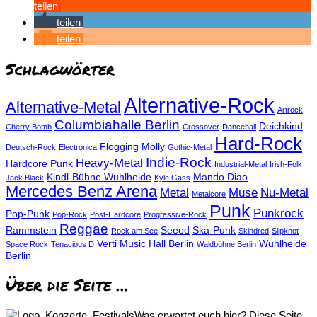
teilen
teilen
teilen
Schlagwörter
Alternative-Rock
Alternative-Metal
Artrock
Columbiahalle Berlin
Deichkind
Cherry Bomb
Crossover
Dancehall
Hard-Rock
Flogging Molly
Deutsch-Rock
Electronica
Gothic-Metal
Indie-Rock
Heavy-Metal
Hardcore Punk
Industrial-Metal
Irish-Folk
Kindl-Bühne Wuhlheide
Mando Diao
Jack Black
Kyle Gass
Mercedes Benz Arena
Metal
Muse
Nu-Metal
Metalcore
Punk
Punkrock
Pop-Punk
Pop-Rock
Post-Hardcore
Progressive-Rock
Reggae
Rammstein
Seeed
Ska-Punk
Rock am See
Skindred
Slipknot
Verti Music Hall Berlin
Wuhlheide
Space Rock
Tenacious D
Waldbühne Berlin
Berlin
Über die Seite …
Was erwartet euch hier? Diese Seite