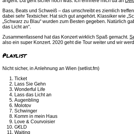
angeht. Da geht sicher noch was. Ich erinnere mich da an
Dei
Bass, Beats und Schweiß – das umschreibt es ziemlich treff
dabei sehr Textsicher. Hat sich gut angehört. Klassiker wie „
„Schwarz zu Blau“ wurden zum Besten gegeben. Natürlich gab
das Licht an“.
Zusammenfassend hat das Konzert wirklich Spaß gemacht.
S
also ein super Konzert. 2020 geht die Tour weiter und wir wer
Playlist
Nicht sicher, in Anlehnung an Wien (setlist.fm)
Ticket
Lass Sie Gehn
Wonderful Life
Lass das Licht an
Augenbling
Molotov
Schwinger
Komm in mein Haus
Love & Courvoisier
G€LD
Waiting