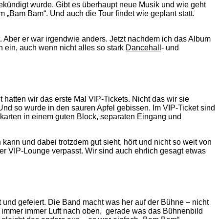
ekündigt wurde. Gibt es überhaupt neue Musik und wie geht
m „Bam Bam“. Und auch die Tour findet wie geplant statt.
t. Aber er war irgendwie anders. Jetzt nachdem ich das Album
n ein, auch wenn nicht alles so stark
Dancehall
- und
atten wir das erste Mal VIP-Tickets. Nicht das wir sie
 Und so wurde in den sauren Apfel gebissen. Im VIP-Ticket sind
tzkarten in einem guten Block, separaten Eingang und
 kann und dabei trotzdem gut sieht, hört und nicht so weit von
der VIP-Lounge verpasst. Wir sind auch ehrlich gesagt etwas
t und gefeiert. Die Band macht was her auf der Bühne – nicht
h ist immer immer Luft nach oben, gerade was das Bühnenbild