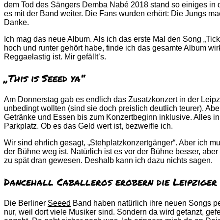
dem Tod des Sängers Demba Nabé 2018 stand so einiges in den
es mit der Band weiter. Die Fans wurden erhört: Die Jungs ma
Danke.
Ich mag das neue Album. Als ich das erste Mal den Song „Ticke
hoch und runter gehört habe, finde ich das gesamte Album wirkl
Reggaelastig ist. Mir gefällt’s.
„This is Seeed ya“
Am Donnerstag gab es endlich das Zusatzkonzert in der Leipzi
unbedingt wollten (sind sie doch preislich deutlich teurer). 
Getränke und Essen bis zum Konzertbeginn inklusive. Alles in 
Parkplatz. Ob es das Geld wert ist, bezweifle ich.
Wir sind ehrlich gesagt, „Stehplatzkonzertgänger“. Aber ich mu
der Bühne weg ist. Natürlich ist es vor der Bühne besser, abe
zu spät dran gewesen. Deshalb kann ich dazu nichts sagen.
Dancehall Caballeros erobern die Leipziger
Die Berliner
Seeed
Band haben natürlich ihre neuen Songs perf
nur, weil dort viele Musiker sind. Sondern da wird getanzt, g