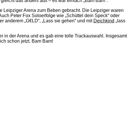
gleicht das anders aus – es war einfach „Bam Bam“.
die Leipziger Arena zum Beben gebracht. Die Leipziger waren
 Auch Peter Fox Soloerfolge wie „Schüttel dein Speck“ oder
er anderem „G€LD“, „Lass sie gehen“ und mit
Deichkind
„lass
 in der Arena und es gab eine tolle Trackauswahl. Insgesamt
mich schon jetzt. Bam Bam!