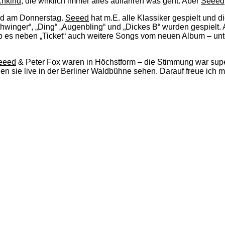
chkind
, die wirklich immer alles auffahren was geht. Aber
Seeed
end am Donnerstag.
Seeed
hat m.E. alle Klassiker gespielt und 
Schwinger“, „Ding“ „Augenbling“ und „Dickes B“ wurden gespielt.
 es neben „Ticket“ auch weitere Songs vom neuen Album – unt
eeed
& Peter Fox waren in Höchstform – die Stimmung war super
den sie live in der Berliner Waldbühne sehen. Darauf freue ich 