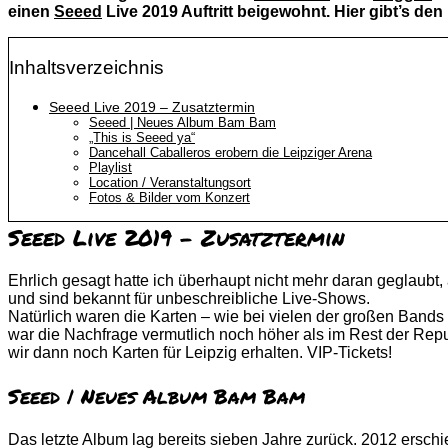
einen
Seeed
Live 2019 Auftritt beigewohnt. Hier gibt’s de
Inhaltsverzeichnis
Seeed Live 2019 – Zusatztermin
Seeed | Neues Album Bam Bam
„This is Seeed ya“
Dancehall Caballeros erobern die Leipziger Arena
Playlist
Location / Veranstaltungsort
Fotos & Bilder vom Konzert
Seeed Live 2019 – Zusatztermin
Ehrlich gesagt hatte ich überhaupt nicht mehr daran geglaubt,
und sind bekannt für unbeschreibliche Live-Shows.
Natürlich waren die Karten – wie bei vielen der großen Bands in
war die Nachfrage vermutlich noch höher als im Rest der Rep
wir dann noch Karten für Leipzig erhalten. VIP-Tickets!
Seeed | Neues Album Bam Bam
Das letzte Album lag bereits sieben Jahre zurück. 2012 erschie