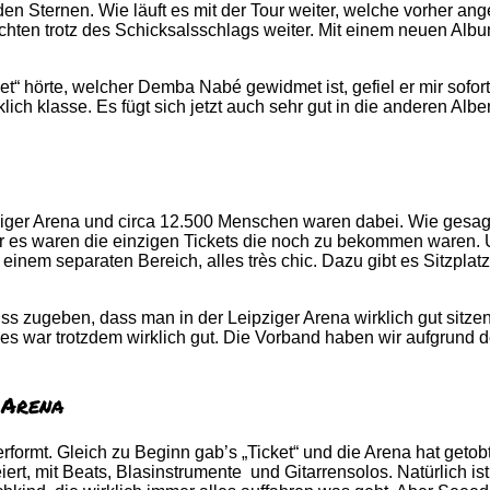
 Sternen. Wie läuft es mit der Tour weiter, welche vorher ang
chten trotz des Schicksalsschlags weiter. Mit einem neuen Albu
t“ hörte, welcher Demba Nabé gewidmet ist, gefiel er mir sofor
ich klasse. Es fügt sich jetzt auch sehr gut in die anderen Albe
ger Arena und circa 12.500 Menschen waren dabei. Wie gesagt h
Aber es waren die einzigen Tickets die noch zu bekommen waren.
einem separaten Bereich, alles très chic. Dazu gibt es Sitzpla
ss zugeben, dass man in der Leipziger Arena wirklich gut sitzen
r es war trotzdem wirklich gut. Die Vorband haben wir aufgrund 
 Arena
ormt. Gleich zu Beginn gab’s „Ticket“ und die Arena hat getob
efeiert, mit Beats, Blasinstrumente und Gitarrensolos. Natürlic