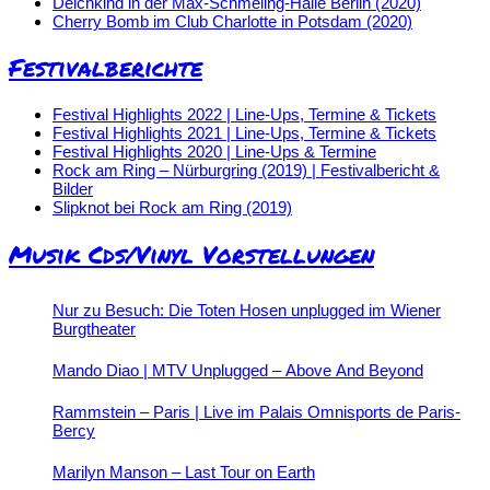
Deichkind in der Max-Schmeling-Halle Berlin (2020)
Cherry Bomb im Club Charlotte in Potsdam (2020)
Festivalberichte
Festival Highlights 2022 | Line-Ups, Termine & Tickets
Festival Highlights 2021 | Line-Ups, Termine & Tickets
Festival Highlights 2020 | Line-Ups & Termine
Rock am Ring – Nürburgring (2019) | Festivalbericht &
Bilder
Slipknot bei Rock am Ring (2019)
Musik Cds/Vinyl Vorstellungen
Nur zu Besuch: Die Toten Hosen unplugged im Wiener
Burgtheater
Mando Diao | MTV Unplugged – Above And Beyond
Rammstein – Paris | Live im Palais Omnisports de Paris-
Bercy
Marilyn Manson – Last Tour on Earth