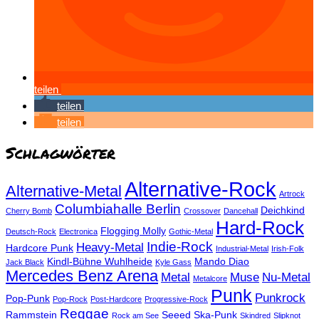
teilen
teilen
teilen
Schlagwörter
Alternative-Rock
Alternative-Metal
Artrock
Columbiahalle Berlin
Deichkind
Cherry Bomb
Crossover
Dancehall
Hard-Rock
Flogging Molly
Deutsch-Rock
Electronica
Gothic-Metal
Indie-Rock
Heavy-Metal
Hardcore Punk
Industrial-Metal
Irish-Folk
Kindl-Bühne Wuhlheide
Mando Diao
Jack Black
Kyle Gass
Mercedes Benz Arena
Metal
Muse
Nu-Metal
Metalcore
Punk
Punkrock
Pop-Punk
Pop-Rock
Post-Hardcore
Progressive-Rock
Reggae
Rammstein
Seeed
Ska-Punk
Rock am See
Skindred
Slipknot