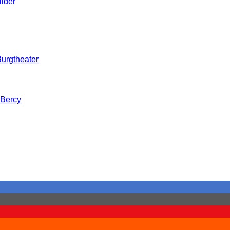
ilder
urgtheater
-Bercy