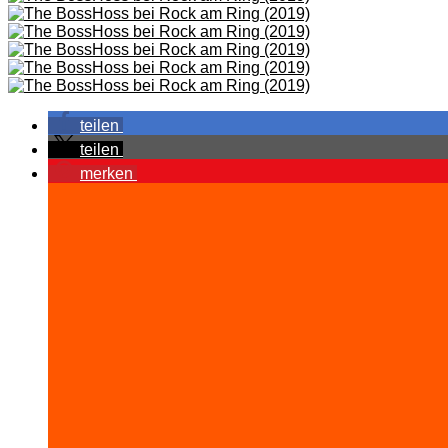
teilen
teilen
merken