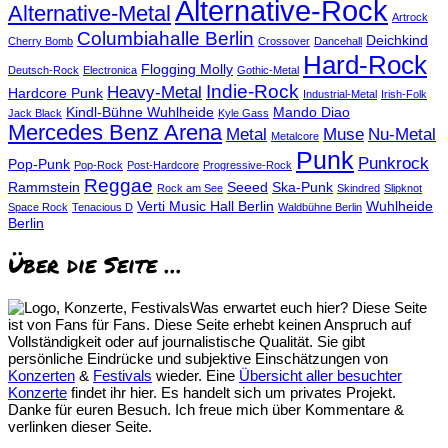
Alternative-Rock
Alternative-Metal
Artrock
Columbiahalle Berlin
Deichkind
Cherry Bomb
Crossover
Dancehall
Hard-Rock
Flogging Molly
Deutsch-Rock
Electronica
Gothic-Metal
Indie-Rock
Heavy-Metal
Hardcore Punk
Industrial-Metal
Irish-Folk
Kindl-Bühne Wuhlheide
Mando Diao
Jack Black
Kyle Gass
Mercedes Benz Arena
Metal
Muse
Nu-Metal
Metalcore
Punk
Punkrock
Pop-Punk
Pop-Rock
Post-Hardcore
Progressive-Rock
Reggae
Rammstein
Seeed
Ska-Punk
Rock am See
Skindred
Slipknot
Verti Music Hall Berlin
Wuhlheide
Space Rock
Tenacious D
Waldbühne Berlin
Berlin
Über die Seite …
Was erwartet euch hier? Diese Seite
ist von Fans für Fans. Diese Seite erhebt keinen Anspruch auf
Vollständigkeit oder auf journalistische Qualität. Sie gibt
persönliche Eindrücke und subjektive Einschätzungen von
Konzerten
&
Festivals
wieder. Eine
Übersicht aller besuchter
Konzerte
findet ihr hier. Es handelt sich um privates Projekt.
Danke für euren Besuch. Ich freue mich über Kommentare &
verlinken dieser Seite.