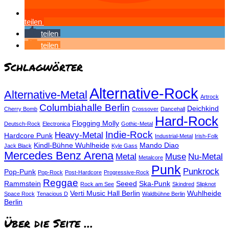
teilen
teilen
teilen
Schlagwörter
Alternative-Rock
Alternative-Metal
Artrock
Columbiahalle Berlin
Deichkind
Cherry Bomb
Crossover
Dancehall
Hard-Rock
Flogging Molly
Deutsch-Rock
Electronica
Gothic-Metal
Indie-Rock
Heavy-Metal
Hardcore Punk
Industrial-Metal
Irish-Folk
Kindl-Bühne Wuhlheide
Mando Diao
Jack Black
Kyle Gass
Mercedes Benz Arena
Metal
Muse
Nu-Metal
Metalcore
Punk
Punkrock
Pop-Punk
Pop-Rock
Post-Hardcore
Progressive-Rock
Reggae
Rammstein
Seeed
Ska-Punk
Rock am See
Skindred
Slipknot
Verti Music Hall Berlin
Wuhlheide
Space Rock
Tenacious D
Waldbühne Berlin
Berlin
Über die Seite …