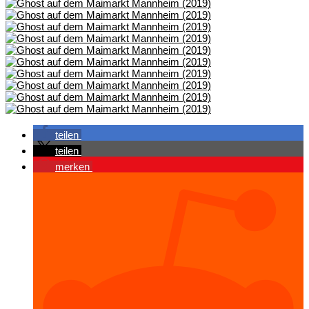
teilen
teilen
merken