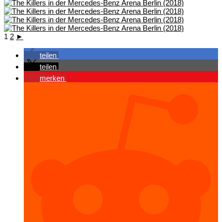
1
2
►
teilen
teilen
merken