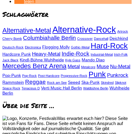
teilen
Schlagwörter
Alternative-Rock
Alternative-Metal
Artrock
Columbiahalle Berlin
Deichkind
Cherry Bomb
Crossover
Dancehall
Hard-Rock
Flogging Molly
Deutsch-Rock
Electronica
Gothic-Metal
Indie-Rock
Heavy-Metal
Hardcore Punk
Industrial-Metal
Irish-Folk
Kindl-Bühne Wuhlheide
Mando Diao
Jack Black
Kyle Gass
Mercedes Benz Arena
Metal
Muse
Nu-Metal
Metalcore
Punk
Punkrock
Pop-Punk
Pop-Rock
Post-Hardcore
Progressive-Rock
Reggae
Rammstein
Seeed
Ska-Punk
Rock am See
Skindred
Slipknot
Verti Music Hall Berlin
Wuhlheide
Space Rock
Tenacious D
Waldbühne Berlin
Berlin
Über die Seite …
Was erwartet euch hier? Diese Seite
ist von Fans für Fans. Diese Seite erhebt keinen Anspruch auf
Vollständigkeit oder auf journalistische Qualität. Sie gibt
persönliche Eindrücke und subjektive Einschätzungen von