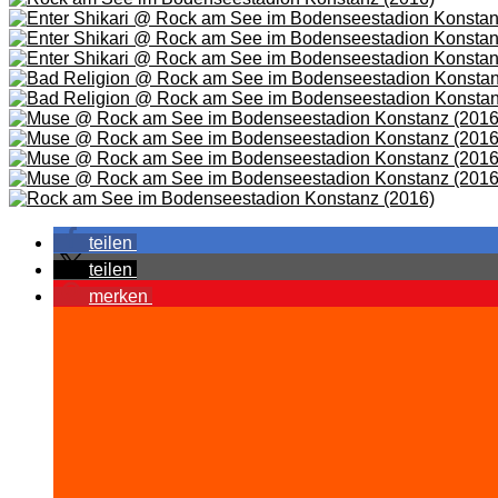
teilen
teilen
merken