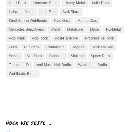
Hard-Rock
Hardcore Punk
Heavy-Metal
Indie-Rock
Industrial-Metal
Irish-Folk
Jack Black
Kindl-Bühne Wuhlheide
Kyle Gass
Mando Diao
Mercedes Benz Arena
Metal
Metalcore
Muse
Nu-Metal
Pop-Punk
Pop-Rock
Post-Hardcore
Progressive-Rock
Punk
Punkrock
Rammstein
Reggae
Rock am See
Seeed
Ska-Punk
Skindred
Slipknot
Space Rock
Tenacious D
Verti Music Hall Berlin
Waldbühne Berlin
Wuhlheide Berlin
ÜBER DIE SEITE …