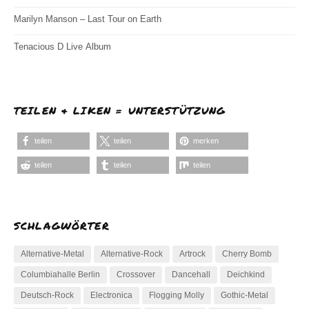
Marilyn Manson – Last Tour on Earth
Tenacious D Live Album
TEILEN & LIKEN = UNTERSTÜTZUNG
teilen
teilen
merken
teilen
teilen
teilen
SCHLAGWÖRTER
Alternative-Metal
Alternative-Rock
Artrock
Cherry Bomb
Columbiahalle Berlin
Crossover
Dancehall
Deichkind
Deutsch-Rock
Electronica
Flogging Molly
Gothic-Metal