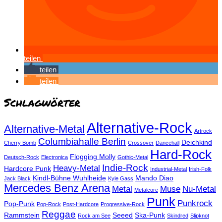
teilen
teilen
teilen
Schlagwörter
Alternative-Rock
Alternative-Metal
Artrock
Columbiahalle Berlin
Deichkind
Cherry Bomb
Crossover
Dancehall
Hard-Rock
Flogging Molly
Deutsch-Rock
Electronica
Gothic-Metal
Indie-Rock
Heavy-Metal
Hardcore Punk
Industrial-Metal
Irish-Folk
Kindl-Bühne Wuhlheide
Mando Diao
Jack Black
Kyle Gass
Mercedes Benz Arena
Metal
Muse
Nu-Metal
Metalcore
Punk
Punkrock
Pop-Punk
Pop-Rock
Post-Hardcore
Progressive-Rock
Reggae
Rammstein
Seeed
Ska-Punk
Rock am See
Skindred
Slipknot